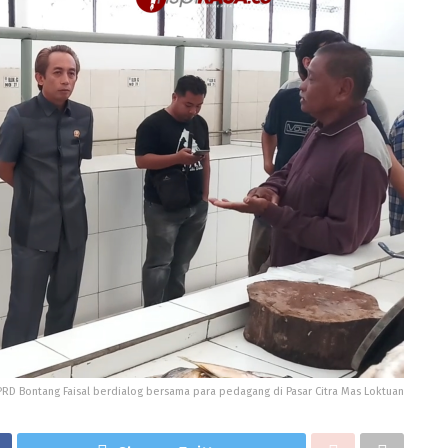
PRD Bontang Faisal berdialog bersama para pedagang di Pasar Citra Mas Loktuan