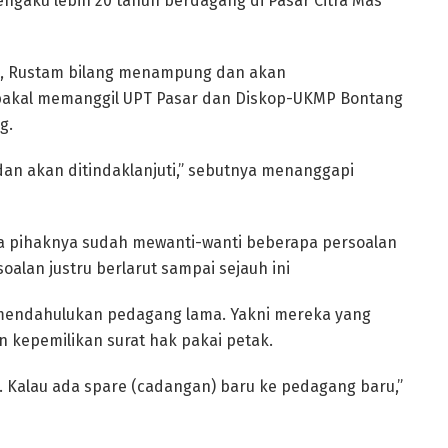
engaku lebih 20 tahun berdagang di Pasar Citra Mas
ng, Rustam bilang menampung dan akan
i bakal memanggil UPT Pasar dan Diskop-UKMP Bontang
g.
dan akan ditindaklanjuti,” sebutnya menanggapi
ya pihaknya sudah mewanti-wanti beberapa persoalan
oalan justru berlarut sampai sejauh ini
r mendahulukan pedagang lama. Yakni mereka yang
 kepemilikan surat hak pakai petak.
 Kalau ada spare (cadangan) baru ke pedagang baru,”