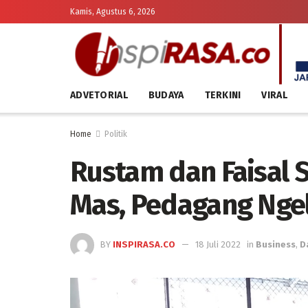
Kamis, Agustus 6, 2026
ADVETORIAL
BUDAYA
TERKINI
VIRAL
Home
Politik
Rustam dan Faisal 
Mas, Pedagang Ngel
BY
INSPIRASA.CO
18 Juli 2022
in
Business
,
D