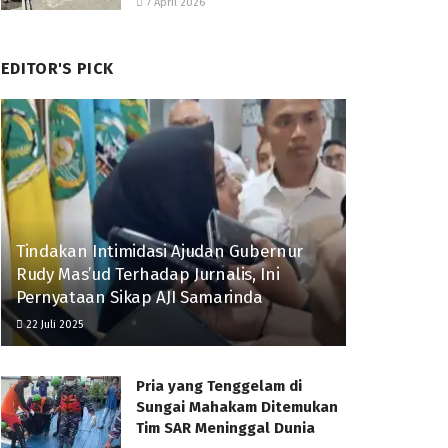
7 April 2026
EDITOR'S PICK
Tindakan Intimidasi Ajudan Gubernur
Rudy Mas’ud Terhadap Jurnalis, Ini
Pernyataan Sikap AJI Samarinda
22 Juli 2025
Pria yang Tenggelam di
Sungai Mahakam Ditemukan
Tim SAR Meninggal Dunia