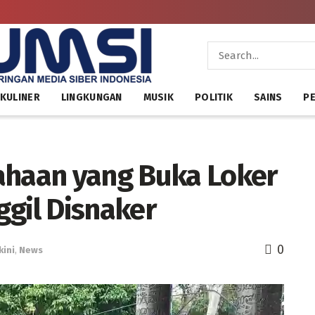
KULINER
LINGKUNGAN
MUSIK
POLITIK
SAINS
PE
ahaan yang Buka Loker
ggil Disnaker
0
kini
,
News