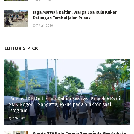
4 April 2026
Jaga Marwah Kaltim, Warga Loa Kulu Kukar
Patungan Tambal Jalan Rusak
7 April 2026
EDITOR'S PICK
Pansus LKPJ Gubernur Kaltim Evaluasi Proyek RPS di
SMK Negeri 1 Sangatta, Fokus pada Sinkronisasi
Program
7 Mei 2025
Warga STV Batu Cermin Samarinda Mengadu ke