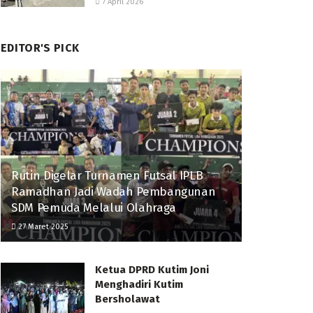
7 April 2026
EDITOR'S PICK
Rutin Digelar Turnamen Futsal IPLB
Ramadhan Jadi Wadah Pembangunan
SDM Pemuda Melalui Olahraga
27 Maret 2025
Ketua DPRD Kutim Joni
Menghadiri Kutim
Bersholawat