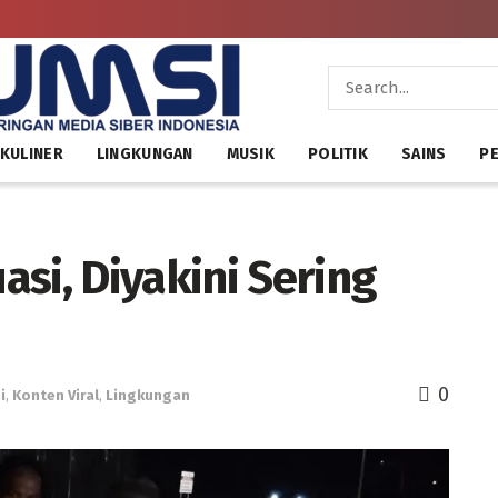
KULINER
LINGKUNGAN
MUSIK
POLITIK
SAINS
PE
si, Diyakini Sering
0
i
,
Konten Viral
,
Lingkungan