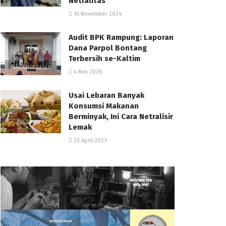
Netralitas
16 November 2024
Audit BPK Rampung: Laporan
Dana Parpol Bontang
Terbersih se-Kaltim
4 Mei 2026
Usai Lebaran Banyak
Konsumsi Makanan
Berminyak, Ini Cara Netralisir
Lemak
23 April 2023