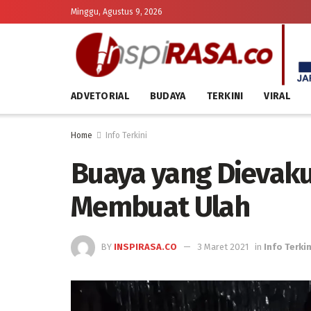
Minggu, Agustus 9, 2026
ADVETORIAL
BUDAYA
TERKINI
VIRAL
Home
Info Terkini
Buaya yang Dievakua
Membuat Ulah
BY
INSPIRASA.CO
3 Maret 2021
in
Info Terkin