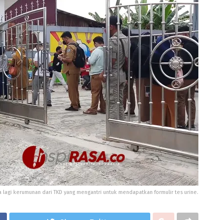
 lagi kerumunan dari TKD yang mengantri untuk mendapatkan formulir tes urine.