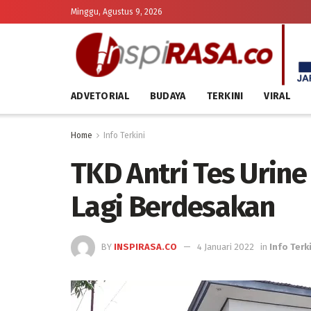
Minggu, Agustus 9, 2026
ADVETORIAL
BUDAYA
TERKINI
VIRAL
Home
Info Terkini
TKD Antri Tes Urin
Lagi Berdesakan
BY
INSPIRASA.CO
4 Januari 2022
in
Info Terk