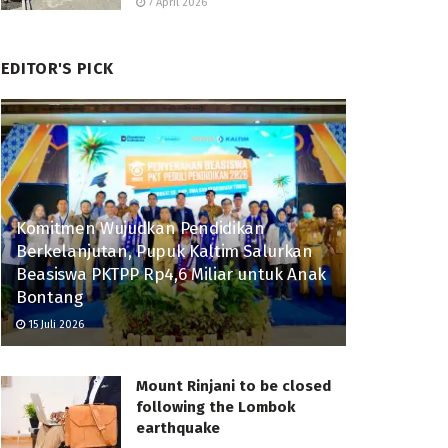
7 April 2026
EDITOR'S PICK
Komitmen Wujudkan Pendidikan
Berkelanjutan, Pupuk Kaltim Salurkan
Beasiswa PKTPP Rp4,6 Miliar untuk Anak
Bontang
15 Juli 2026
Mount Rinjani to be closed
following the Lombok
earthquake