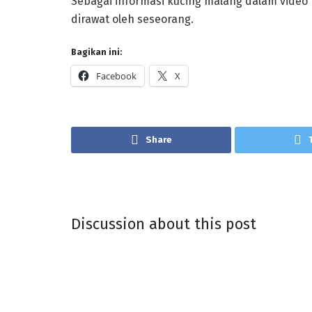
Sebagai informasi kucing malang dalam video 
dirawat oleh seseorang.
Bagikan ini:
Facebook
X
Share
Discussion about this post