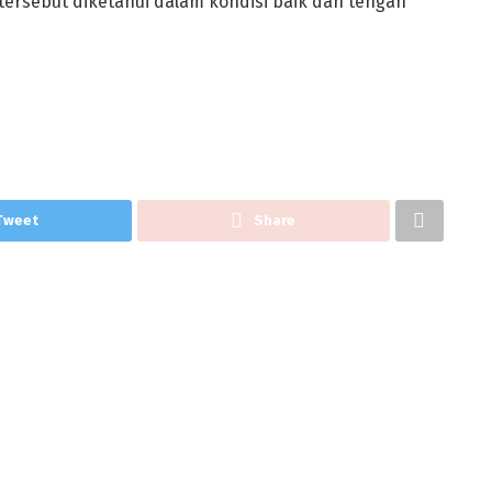
tersebut diketahui dalam kondisi baik dan tengah
Tweet
Share