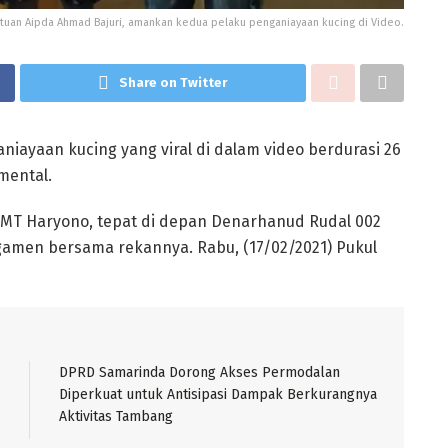
uan Aipda Ahmad Bajuri, amankan kedua pelaku penganiayaan kucing di Video.
Share on Twitter
iayaan kucing yang viral di dalam video berdurasi 26
mental.
an MT Haryono, tepat di depan Denarhanud Rudal 002
amen bersama rekannya. Rabu, (17/02/2021) Pukul
DPRD Samarinda Dorong Akses Permodalan
Diperkuat untuk Antisipasi Dampak Berkurangnya
Aktivitas Tambang