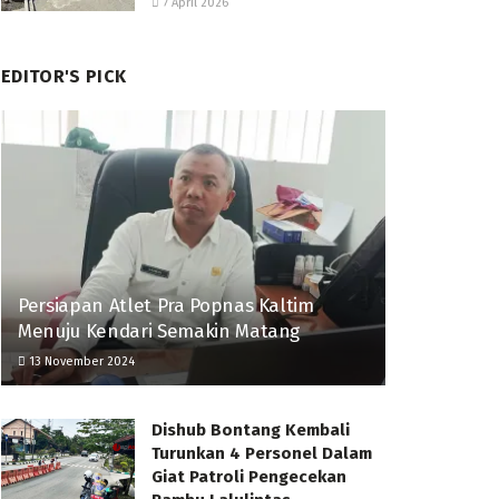
7 April 2026
EDITOR'S PICK
Persiapan Atlet Pra Popnas Kaltim
Menuju Kendari Semakin Matang
13 November 2024
Dishub Bontang Kembali
Turunkan 4 Personel Dalam
Giat Patroli Pengecekan