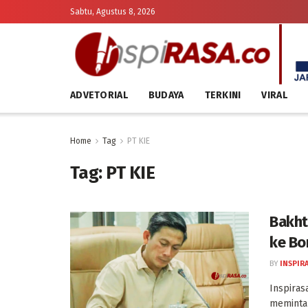
Sabtu, Agustus 8, 2026
ADVETORIAL
BUDAYA
TERKINI
VIRAL
Home
Tag
PT KIE
Tag:
PT KIE
Bakht
ke Bo
BY
INSPIR
Inspiras
meminta 