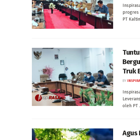
Inspiras
progres 
PT Kaltim
Tuntu
Bergu
Truk 
BY
INSPIR
Inspiras
Leverans
oleh PT .
Agus 