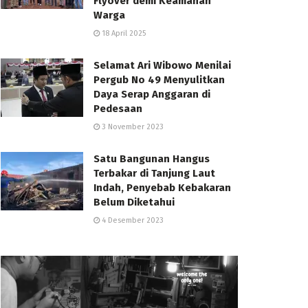
Flyover demi Keamanan
Warga
18 April 2025
Selamat Ari Wibowo Menilai
Pergub No 49 Menyulitkan
Daya Serap Anggaran di
Pedesaan
3 November 2023
Satu Bangunan Hangus
Terbakar di Tanjung Laut
Indah, Penyebab Kebakaran
Belum Diketahui
4 Desember 2023