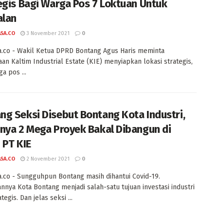
egis Bagi Warga Pos 7 Loktuan Untuk
alan
ASA.CO
3 November 2021
0
a.co - Wakil Ketua DPRD Bontang Agus Haris meminta
an Kaltim Industrial Estate (KIE) menyiapkan lokasi strategis,
a pos ...
g Seksi Disebut Bontang Kota Industri,
nya 2 Mega Proyek Bakal Dibangun di
 PT KIE
ASA.CO
2 November 2021
0
a.co - Sungguhpun Bontang masih dihantui Covid-19.
nnya Kota Bontang menjadi salah-satu tujuan investasi industri
tegis. Dan jelas seksi ...