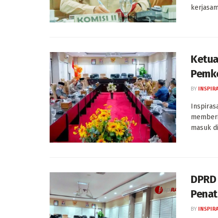
kerjasama
Ketua
Pemko
BY
INSPIR
Inspiras
memberi 
masuk di 
DPRD 
Penat
BY
INSPIR