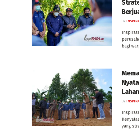
Strat
Berju
BY
INSPIR
Inspiras
perusaha
bagi warg
Meman
Nyata
Lahan
BY
INSPIR
Inspiras
Kenyataa
yang stra