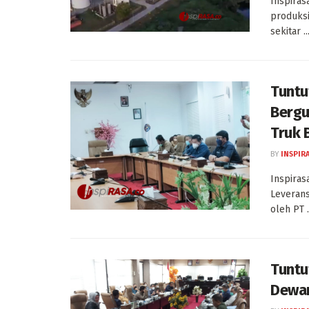
Inspiras
produksi
sekitar ..
Tuntu
Bergu
Truk 
BY
INSPIR
Inspiras
Leverans
oleh PT .
Tuntu
Dewan