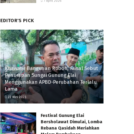
7 April 2026
EDITOR'S PICK
Khawatir Bangunan Roboh, Faisal Sebut
Penurapan Sungai Gunung Elai
Menggunakan APBD-Perubahan Terlalu
Lama
22 Mei 2023
Festival Gunung Elai
Bersholawat Dimulai, Lomba
Rebana Qasidah Meriahkan