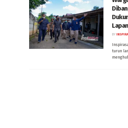
Diban
Dukun
Lapan
BY
INSPIR
Inspiras
turun la
menghub