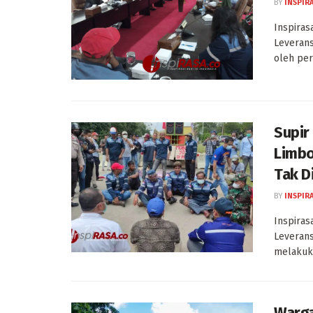
BY
INSPIR
Inspiras
Leverans
oleh per
Supir
Limbo
Tak D
BY
INSPIR
Inspiras
Leverans
melakuka
Warga