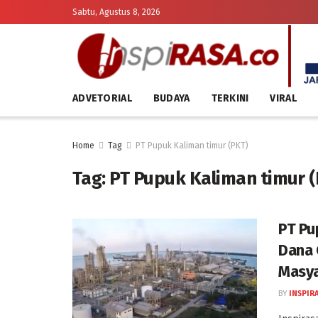
Sabtu, Agustus 8, 2026
ADVETORIAL
BUDAYA
TERKINI
VIRAL
Home
Tag
PT Pupuk Kaliman timur (PKT)
Tag:
PT Pupuk Kaliman timur 
PT Pu
Dana 
Masya
BY
INSPIR