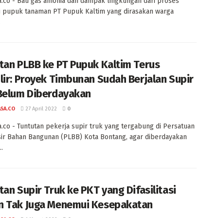
a.co - Bau gas amonia dan dampak lingkungan dari proses
 pupuk tanaman PT Pupuk Kaltim yang dirasakan warga
.
tan PLBB ke PT Pupuk Kaltim Terus
lir: Proyek Timbunan Sudah Berjalan Supir
Belum Diberdayakan
ASA.CO
27 April 2022
0
a.co - Tuntutan pekerja supir truk yang tergabung di Persatuan
ir Bahan Bangunan (PLBB) Kota Bontang, agar diberdayakan
..
tan Supir Truk ke PKT yang Difasilitasi
 Tak Juga Menemui Kesepakatan