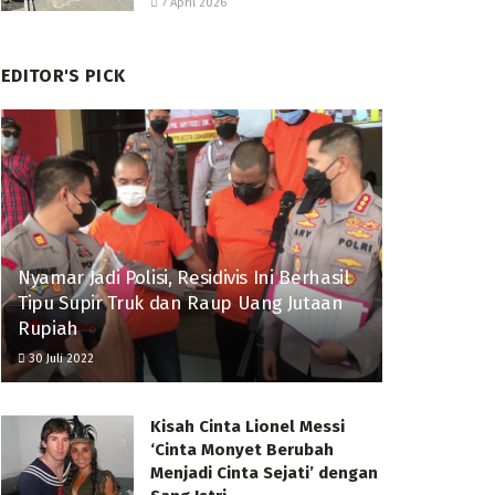
7 April 2026
EDITOR'S PICK
Nyamar Jadi Polisi, Residivis Ini Berhasil
Tipu Supir Truk dan Raup Uang Jutaan
Rupiah
30 Juli 2022
Kisah Cinta Lionel Messi
‘Cinta Monyet Berubah
Menjadi Cinta Sejati’ dengan