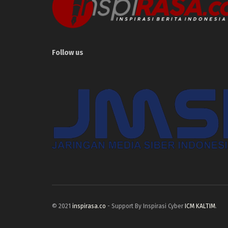
Follow us
© 2021
inspirasa.co
- Support By Inspirasi Cyber
ICM KALTIM
.