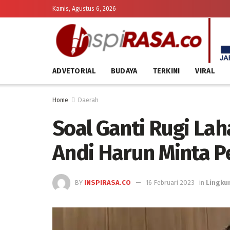
Kamis, Agustus 6, 2026
ADVETORIAL
BUDAYA
TERKINI
VIRAL
Home
Daerah
Soal Ganti Rugi Laha
Andi Harun Minta P
BY
INSPIRASA.CO
16 Februari 2023
in
Lingku