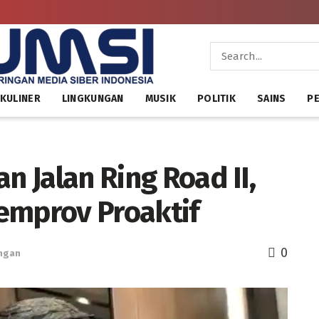
KULINER
LINGKUNGAN
MUSIK
POLITIK
SAINS
PE
n Jalan Ring Road II,
emprov Proaktif
0
ngan